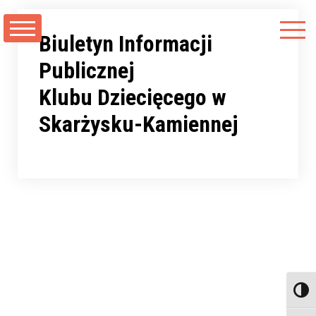
Przejdź
do
Biuletyn Informacji
treści
Publicznej
Klubu Dziecięcego w
Skarżysku-Kamiennej
Toggl